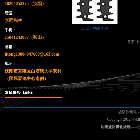
18204052225（沈阳）
经理：
李同先生
QPQ不锈钢零件
手机：
15841243887（鞍山）
首页
上
邮箱：
litong13804047669@163.com
地址：
沈阳市东陵区白塔镇大羊安村
（国际展览中心南侧）
盐浴软氮化
-
Copyright 2
沈阳盐浴氮化处理
——