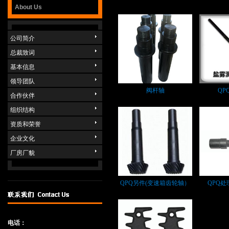
About Us
公司简介
总裁致词
基本信息
领导团队
阀杆轴
QP
合作伙伴
组织结构
资质和荣誉
企业文化
厂房厂貌
QPQ另件(变速箱齿轮轴）
QPQ处
电话：