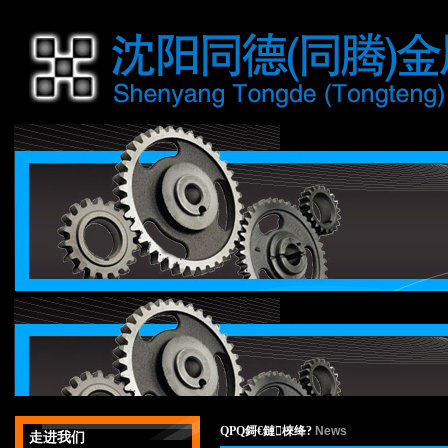
QPQ鎶€鏈棶绛?
News
走进我们