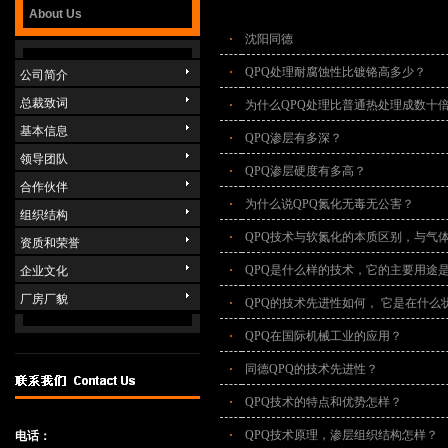
About Us
·
沈阳同德
·
QPQ处理耐腐蚀性比镀铬高多少？
公司简介
总裁致词
·
为什么QPQ处理比普通热处理成数十
基本信息
·
QPQ渗层有多深？
领导团队
·
QPQ渗层硬度有多高？
合作伙伴
·
为什么说QPQ氮化无毒无公害？
组织结构
·
QPQ技术与软氮化的本质区别，与气
资质和荣誉
·
QPQ是什么样的技术，它的主要用途
企业文化
厂房厂貌
·
QPQ的技术先进性如何， 它是在什么
·
QPQ在国际机械工业的应用？
·
同德QPQ的技术先进性？
·
QPQ技术的特点和优势怎样？
·
QPQ技术原理，渗层组织结构怎样？
电话：